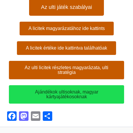
Az ulti játék szabályai
A licitek magyarázatához ide kattints
A licitek értéke ide kattintva találhatóak
Az ulti licitek részletes magyarázata, ulti
stratégia
Ajándékok ultisoknak, magyar
kártyajátékosoknak
Facebook
Mastodon
Email
Ossza
meg