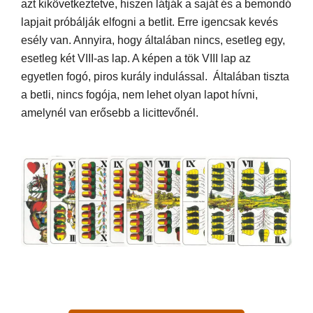
azt kikövetkeztetve, hiszen látják a saját és a bemondó
lapjait próbálják elfogni a betlit. Erre igencsak kevés
esély van. Annyira, hogy általában nincs, esetleg egy,
esetleg két VIII-as lap. A képen a tök VIII lap az
egyetlen fogó, piros kurály indulással. Általában tiszta
a betli, nincs fogója, nem lehet olyan lapot hívni,
amelynél van erősebb a licittevőnél.