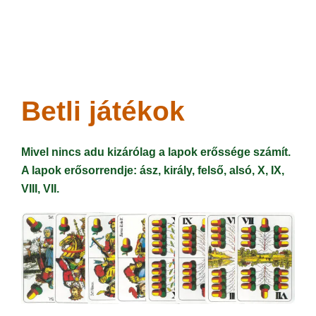
Betli játékok
Mivel nincs adu kizárólag a lapok erőssége számít.
A lapok erősorrendje: ász, király, felső, alsó, X, IX,
VIII, VII.